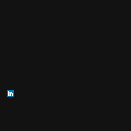
Arendi AG
info@arendi.ch
+41 55 254 30 30
Eichtalstrasse 55
8634 Hombrechtikon
Schweiz
Folgen Sie uns
© 2026 Arendi AG