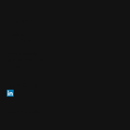
Arendi AG
info@arendi.ch
+41 55 254 30 30
Eichtalstrasse 55
8634 Hombrechtikon
Schweiz
Folgen Sie uns
© 2026 Arendi AG