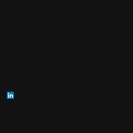
Arendi AG
info@arendi.ch
+41 55 254 30 30
Eichtalstrasse 55
8634 Hombrechtikon
Schweiz
Folgen Sie uns
© 2026 Arendi AG