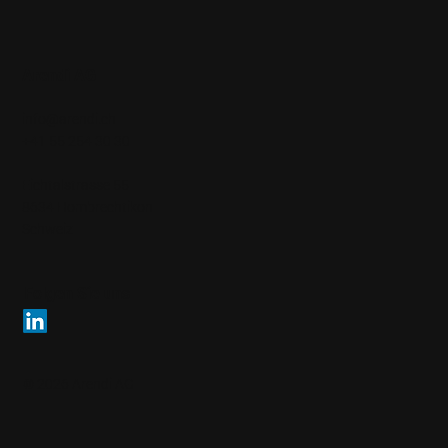
Arendi AG
info@arendi.ch
+41 55 254 30 30
Eichtalstrasse 55
8634 Hombrechtikon
Schweiz
Folgen Sie uns
© 2026 Arendi AG