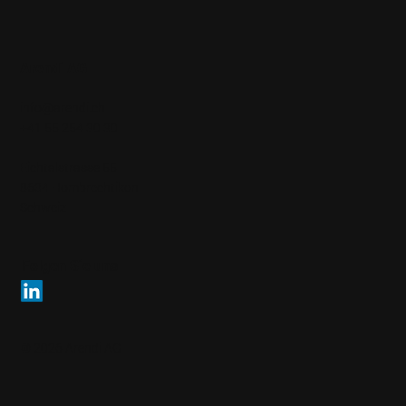
Arendi AG
info@arendi.ch
+41 55 254 30 30
Eichtalstrasse 55
8634 Hombrechtikon
Schweiz
Folgen Sie uns
© 2026 Arendi AG